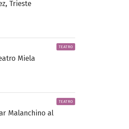
z, Trieste
TEATRO
eatro Miela
TEATRO
ar Malanchino al