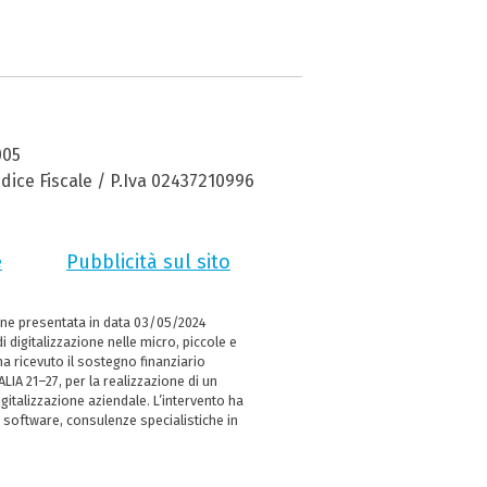
005
dice Fiscale / P.Iva 02437210996
e
Pubblicità sul sito
ne presentata in data 03/05/2024
i digitalizzazione nelle micro, piccole e
 ricevuto il sostegno finanziario
LIA 21–27, per la realizzazione di un
italizzazione aziendale. L’intervento ha
 software, consulenze specialistiche in
e