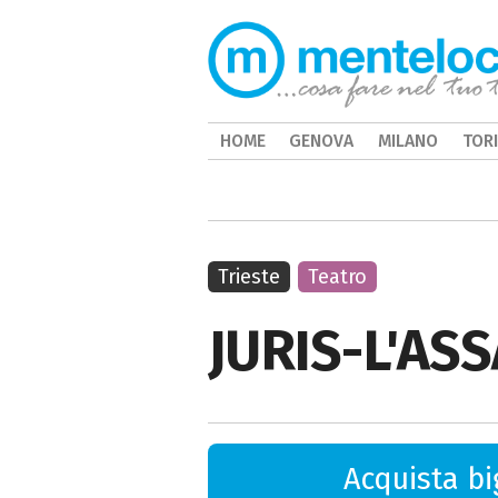
HOME
GENOVA
MILANO
TOR
Trieste
Teatro
JURIS-L'AS
Acquista big