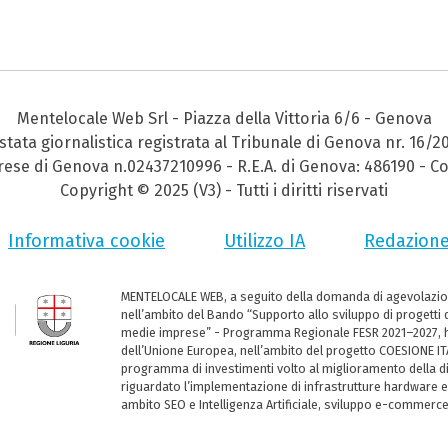
Mentelocale Web Srl - Piazza della Vittoria 6/6 - Genova
stata giornalistica registrata al Tribunale di Genova nr. 16/2
prese di Genova n.02437210996 - R.E.A. di Genova: 486190 - Co
Copyright © 2025 (V3) - Tutti i diritti riservati
Informativa cookie
Utilizzo IA
Redazion
MENTELOCALE WEB, a seguito della domanda di agevolazio
nell’ambito del Bando “Supporto allo sviluppo di progetti d
medie imprese” - Programma Regionale FESR 2021–2027, ha
dell’Unione Europea, nell’ambito del progetto COESIONE ITA
programma di investimenti volto al miglioramento della dig
riguardato l’implementazione di infrastrutture hardware e
ambito SEO e Intelligenza Artificiale, sviluppo e-commerc