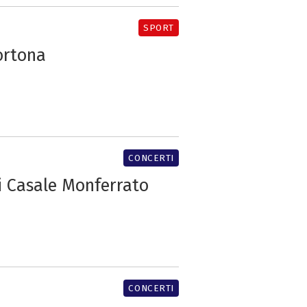
SPORT
ortona
CONCERTI
di Casale Monferrato
CONCERTI