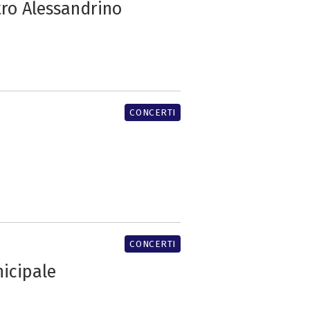
tro Alessandrino
CONCERTI
CONCERTI
nicipale