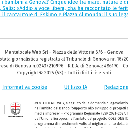
 i bambini a Genova? Cinque idee tra mare, natura e d
 Salis: «Addio a voce libera, cha ha raccontato le fer
, il cantautore di Eskimo e Piazza Alimonda: il suo l
Mentelocale Web Srl - Piazza della Vittoria 6/6 - Genova
stata giornalistica registrata al Tribunale di Genova nr. 16/2
prese di Genova n.02437210996 - R.E.A. di Genova: 486190 - Co
Copyright © 2025 (V3) - Tutti i diritti riservati
Informativa cookie
Utilizzo IA
Redazion
MENTELOCALE WEB, a seguito della domanda di agevolazio
nell’ambito del Bando “Supporto allo sviluppo di progetti d
medie imprese” - Programma Regionale FESR 2021–2027, ha
dell’Unione Europea, nell’ambito del progetto COESIONE ITA
programma di investimenti volto al miglioramento della dig