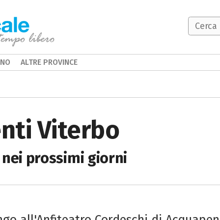
INO
ALTRE PROVINCE
nti Viterbo
 nei prossimi giorni
go all'Anfiteatro Cordeschi di Acquape