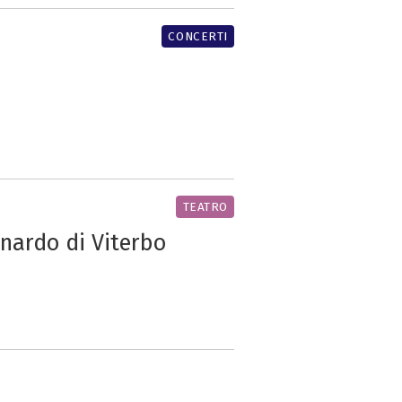
CONCERTI
TEATRO
onardo di Viterbo