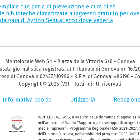
emplice che parla di prevenzione e cura di sé
le biblioteche climatizzate a ingresso gratuito per ove
 da gara di Ayrton Senna: ecco dove vederla
Mentelocale Web Srl - Piazza della Vittoria 6/6 - Genova
stata giornalistica registrata al Tribunale di Genova nr. 16/2
prese di Genova n.02437210996 - R.E.A. di Genova: 486190 - Co
Copyright © 2025 (V3) - Tutti i diritti riservati
Informativa cookie
Utilizzo IA
Redazion
MENTELOCALE WEB, a seguito della domanda di agevolazio
nell’ambito del Bando “Supporto allo sviluppo di progetti d
medie imprese” - Programma Regionale FESR 2021–2027, ha
dell’Unione Europea, nell’ambito del progetto COESIONE ITA
programma di investimenti volto al miglioramento della dig