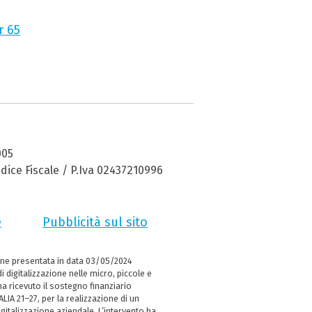
r 65
005
dice Fiscale / P.Iva 02437210996
e
Pubblicità sul sito
ne presentata in data 03/05/2024
i digitalizzazione nelle micro, piccole e
 ricevuto il sostegno finanziario
LIA 21–27, per la realizzazione di un
italizzazione aziendale. L’intervento ha