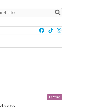
TEATRO
ndente