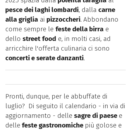
2025 spazia dalla
polenta taragna
al
pesce dei laghi lombardi
, dalla
carne
alla griglia
ai
pizzoccheri
. Abbondano
come sempre le
feste della birra
e
dello
street food
e, in molti casi, ad
arricchire l'offerta culinaria ci sono
concerti e serate danzanti
.
Pronti, dunque, per le abbuffate di
luglio? Di seguito il calendario - in via di
aggiornamento - delle
sagre di paese
e
delle
feste gastronomiche
più golose e