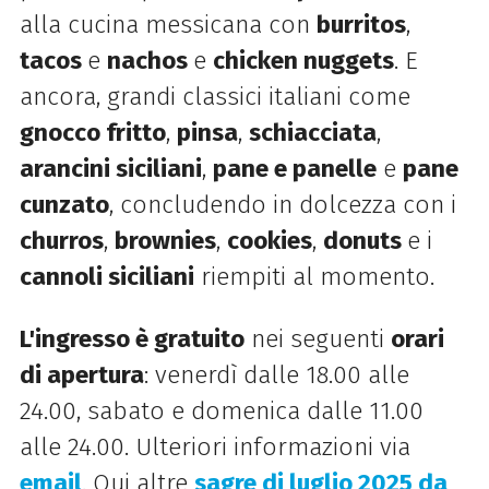
alla cucina messicana con
burritos
,
tacos
e
nachos
e
chicken nuggets
. E
ancora, grandi classici italiani come
gnocco fritto
,
pinsa
,
schiacciata
,
arancini siciliani
,
pane e panelle
e
pane
cunzato
, concludendo in dolcezza con i
churros
,
brownies
,
cookies
,
donuts
e i
cannoli siciliani
riempiti al momento.
L'ingresso è gratuito
nei seguenti
orari
di apertura
: venerdì dalle 18.00 alle
24.00, sabato e domenica dalle 11.00
alle 24.00. Ulteriori informazioni via
email
. Qui altre
sagre di luglio 2025 da