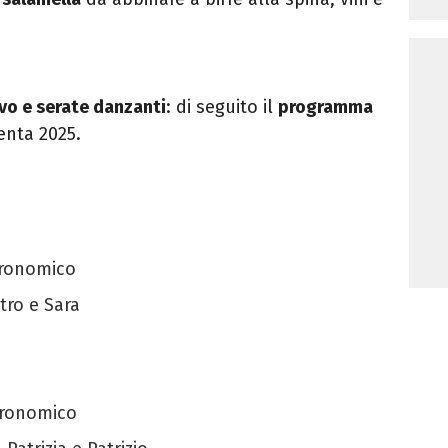
vo e serate danzanti
: di seguito il
programma
enta 2025.
tronomico
tro e Sara
stronomico