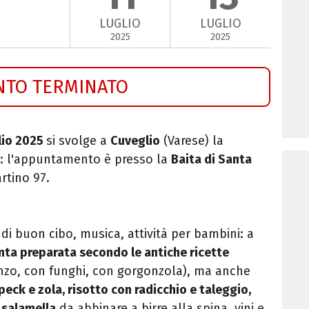
LUGLIO
LUGLIO
2025
2025
NTO TERMINATO
lio 2025
si svolge a
Cuveglio
(Varese) la
: l'appuntamento è presso la
Baita di Santa
artino 97.
di buon cibo, musica, attività per bambini: a
nta preparata secondo le antiche ricette
nzo, con funghi, con gorgonzola), ma anche
eck e zola, risotto con radicchio e taleggio,
a salamella
da abbinare a birre alla spina, vini e