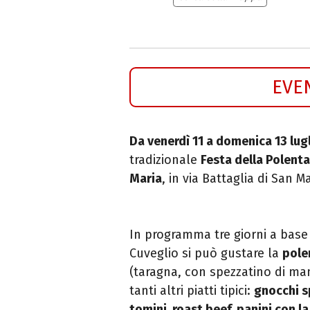
EVE
Da venerdì 11 a domenica 13 lug
tradizionale
Festa della Polenta
Maria
, in via Battaglia di San M
In programma tre giorni a base 
Cuveglio si può gustare la
pole
(taragna, con spezzatino di ma
tanti altri piatti tipici:
gnocchi sp
tomini, roast beef, panini con l