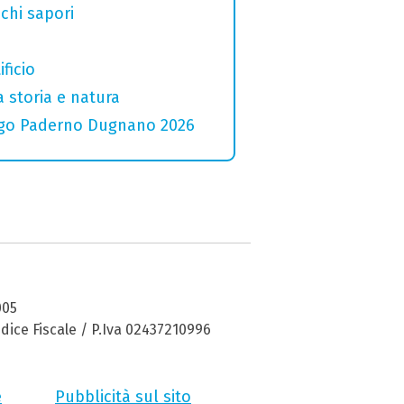
chi sapori
ficio
a storia e natura
 Lago Paderno Dugnano 2026
005
dice Fiscale / P.Iva 02437210996
e
Pubblicità sul sito