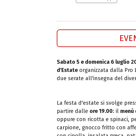
EVE
Sabato 5 e domenica 6 luglio 2
d'Estate
organizzata dalla Pro
due serate all'insegna del dive
La festa d'estate si svolge pres
partire dalle
ore 19.00
: il
menù 
oppure con ricotta e spinaci, p
carpione, gnocco fritto con affet
con cipolla, insalata greca, pat