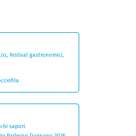
zo, festival gastronomici,
cciofila
chi sapori
 Lago Paderno Dugnano 2026