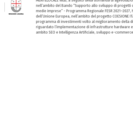
MENTELOCALE WEB, a seguito della domanda di agevolazio
nell’ambito del Bando “Supporto allo sviluppo di progetti d
medie imprese” - Programma Regionale FESR 2021–2027, ha
dell’Unione Europea, nell’ambito del progetto COESIONE ITA
programma di investimenti volto al miglioramento della dig
riguardato l’implementazione di infrastrutture hardware e
ambito SEO e Intelligenza Artificiale, sviluppo e-commerc