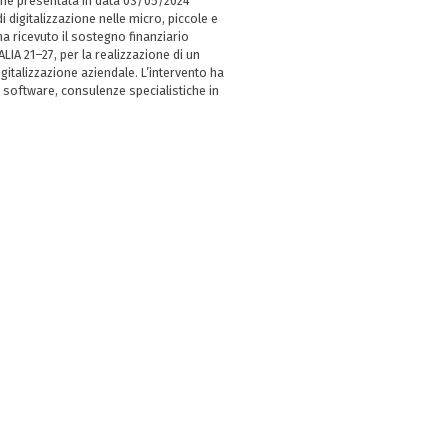
ne presentata in data 03/05/2024
i digitalizzazione nelle micro, piccole e
 ricevuto il sostegno finanziario
LIA 21–27, per la realizzazione di un
italizzazione aziendale. L’intervento ha
 software, consulenze specialistiche in
e