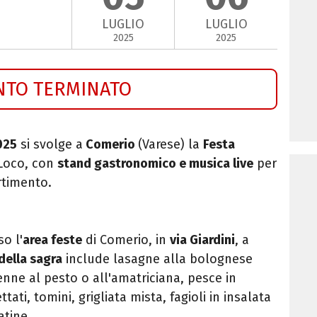
LUGLIO
LUGLIO
2025
2025
NTO TERMINATO
025
si svolge a
Comerio
(Varese) la
Festa
 Loco, con
stand gastronomico e musica live
per
rtimento.
so l'
area feste
di Comerio, in
via Giardini
, a
della sagra
include lasagne alla bolognese
enne al pesto o all'amatriciana, pesce in
tati, tomini, grigliata mista, fagioli in insalata
atine.