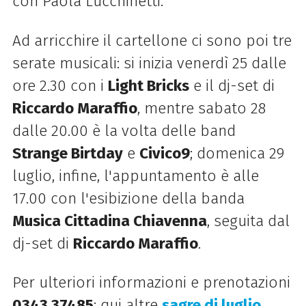
con Paola Lucchinetti.
Ad arricchire il cartellone ci sono poi tre
serate musicali: si inizia venerdì 25 dalle
ore 2.30 con i
Light Bricks
e il dj-set di
Riccardo Maraffio
, mentre sabato 28
dalle 20.00 è la volta delle band
Strange Birtday
e
Civico9
; domenica 29
luglio, infine, l'appuntamento è alle
17.00 con l'esibizione della banda
Musica Cittadina Chiavenna
, seguita dal
dj-set di
Riccardo Maraffio
.
Per ulteriori informazioni e prenotazioni
0343 37485
; qui
altre
sagre di luglio