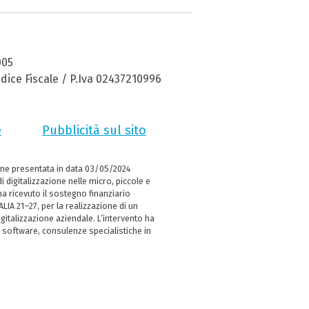
005
dice Fiscale / P.Iva 02437210996
e
Pubblicità sul sito
ne presentata in data 03/05/2024
i digitalizzazione nelle micro, piccole e
 ricevuto il sostegno finanziario
LIA 21–27, per la realizzazione di un
italizzazione aziendale. L’intervento ha
 software, consulenze specialistiche in
e