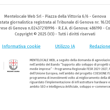
Mentelocale Web Srl - Piazza della Vittoria 6/6 - Genova
stata giornalistica registrata al Tribunale di Genova nr. 16/2
prese di Genova n.02437210996 - R.E.A. di Genova: 486190 - Co
Copyright © 2025 (V3) - Tutti i diritti riservati
Informativa cookie
Utilizzo IA
Redazion
MENTELOCALE WEB, a seguito della domanda di agevolazio
nell’ambito del Bando “Supporto allo sviluppo di progetti d
medie imprese” - Programma Regionale FESR 2021–2027, ha
dell’Unione Europea, nell’ambito del progetto COESIONE ITA
programma di investimenti volto al miglioramento della dig
riguardato l’implementazione di infrastrutture hardware e
ambito SEO e Intelligenza Artificiale, sviluppo e-commerc