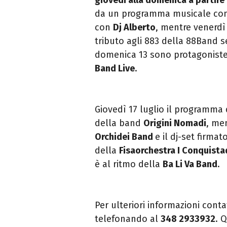
da un programma musicale con or
con
Dj Alberto
, mentre venerdì
tributo agli 883 della 88Band 
domenica 13 sono protagoniste
Band Live
.
Giovedì 17 luglio il programma 
della band
Origini Nomadi
, me
Orchidei Band
e il dj-set firmat
della
Fisaorchestra I Conquista
è al ritmo della
Ba Li Va Band
.
Per ulteriori informazioni cont
telefonando al
348 2933932
. 