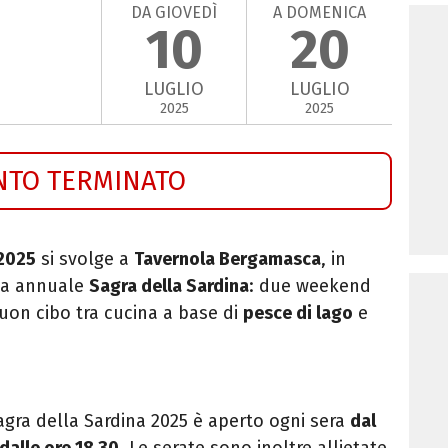
DA GIOVEDÌ
A DOMENICA
10
20
LUGLIO
LUGLIO
2025
2025
NTO TERMINATO
 2025
si svolge a
Tavernola Bergamasca
, in
la annuale
Sagra della Sardina
: due weekend
buon cibo tra cucina a base di
pesce di lago
e
gra della Sardina 2025 è aperto ogni sera
dal
dalle ore 18.30
. Le serate sono inoltre allietate