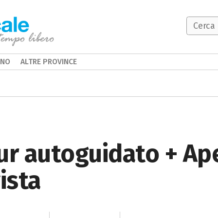
INO
ALTRE PROVINCE
ur autoguidato + Ape
ista