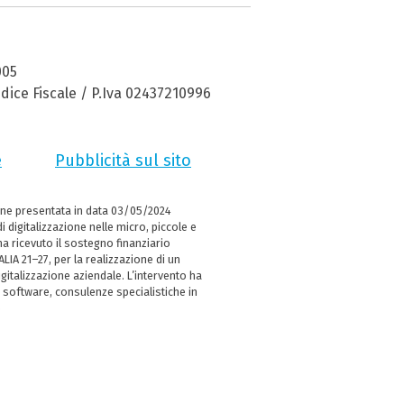
005
dice Fiscale / P.Iva 02437210996
e
Pubblicità sul sito
ne presentata in data 03/05/2024
i digitalizzazione nelle micro, piccole e
 ricevuto il sostegno finanziario
LIA 21–27, per la realizzazione di un
italizzazione aziendale. L’intervento ha
 software, consulenze specialistiche in
e