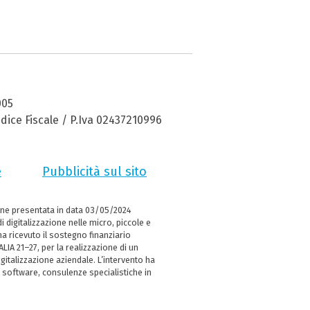
005
dice Fiscale / P.Iva 02437210996
e
Pubblicità sul sito
ne presentata in data 03/05/2024
i digitalizzazione nelle micro, piccole e
 ricevuto il sostegno finanziario
LIA 21–27, per la realizzazione di un
italizzazione aziendale. L’intervento ha
 software, consulenze specialistiche in
e