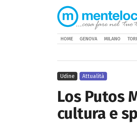
HOME
GENOVA
MILANO
TOR
Udine
Attualità
Los Putos M
cultura e s