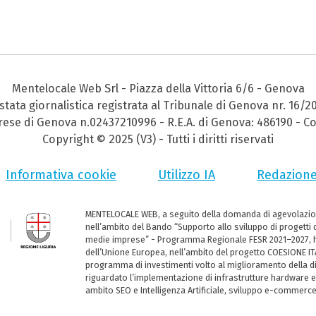
Mentelocale Web Srl - Piazza della Vittoria 6/6 - Genova
stata giornalistica registrata al Tribunale di Genova nr. 16/2
prese di Genova n.02437210996 - R.E.A. di Genova: 486190 - Co
Copyright © 2025 (V3) - Tutti i diritti riservati
Informativa cookie
Utilizzo IA
Redazion
MENTELOCALE WEB, a seguito della domanda di agevolazio
nell’ambito del Bando “Supporto allo sviluppo di progetti d
medie imprese” - Programma Regionale FESR 2021–2027, ha
dell’Unione Europea, nell’ambito del progetto COESIONE ITA
programma di investimenti volto al miglioramento della dig
riguardato l’implementazione di infrastrutture hardware e
ambito SEO e Intelligenza Artificiale, sviluppo e-commerc