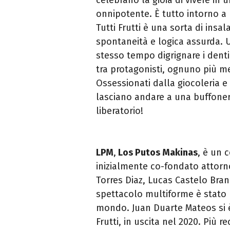
onnipotente. È tutto intorno a
Tutti Frutti è una sorta di insal
spontaneità e logica assurda. U
stesso tempo digrignare i denti
tra protagonisti, ognuno più m
Ossessionati dalla giocoleria e 
lasciano andare a una buffoner
liberatorio!
LPM
,
Los Putos Makinas
, è un c
inizialmente co-fondato attor
Torres Diaz, Lucas Castelo Bra
spettacolo multiforme è stato r
mondo. Juan Duarte Mateos si è 
Frutti, in uscita nel 2020. Più