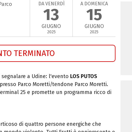
DA VENERDÌ
A DOMENICA
Parco
13
15
GIUGNO
GIUGNO
2025
2025
NTO TERMINATO
segnalare a Udine: l'evento
LOS PUTOS
 presso Parco Moretti/tendone Parco Moretti.
al Terminal 25 e promette un programma ricco di
orticoso di quattro persone energiche che
un mondo violento. Tutti Frutti è onnipresente e