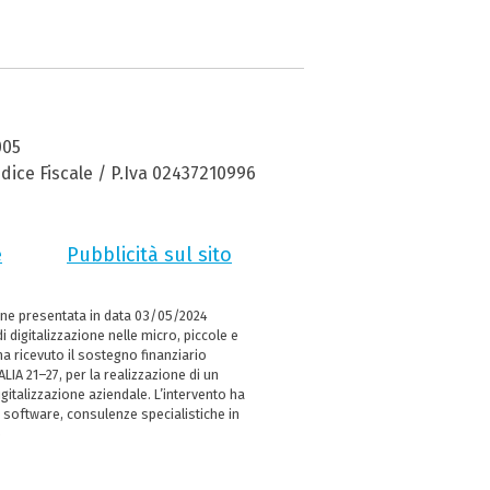
005
dice Fiscale / P.Iva 02437210996
e
Pubblicità sul sito
ne presentata in data 03/05/2024
i digitalizzazione nelle micro, piccole e
 ricevuto il sostegno finanziario
LIA 21–27, per la realizzazione di un
italizzazione aziendale. L’intervento ha
 software, consulenze specialistiche in
e