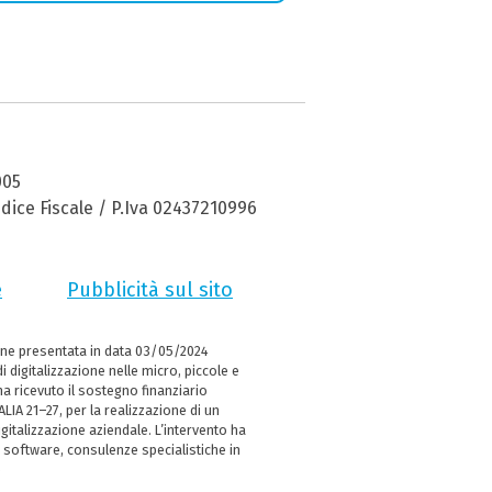
005
dice Fiscale / P.Iva 02437210996
e
Pubblicità sul sito
ne presentata in data 03/05/2024
i digitalizzazione nelle micro, piccole e
 ricevuto il sostegno finanziario
LIA 21–27, per la realizzazione di un
italizzazione aziendale. L’intervento ha
 software, consulenze specialistiche in
e