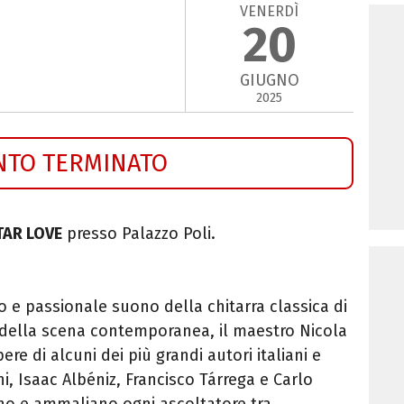
VENERDÌ
20
GIUGNO
2025
NTO TERMINATO
TAR LOVE
presso Palazzo Poli.
so e passionale suono della chitarra classica di
i della scena contemporanea, il maestro Nicola
ere di alcuni dei più grandi autori italiani e
, Isaac Albéniz, Francisco Tárrega e Carlo
o e ammaliano ogni ascoltatore tra