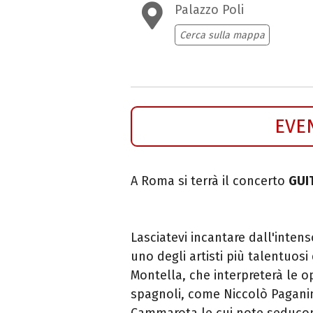
Palazzo Poli
Cerca sulla mappa
EVE
A Roma si terrà il concerto
GUI
Lasciatevi incantare dall'inten
uno degli artisti più talentuos
Montella, che interpreterà le op
spagnoli, come Niccolò Paganini
Cammarota le cui note seducon