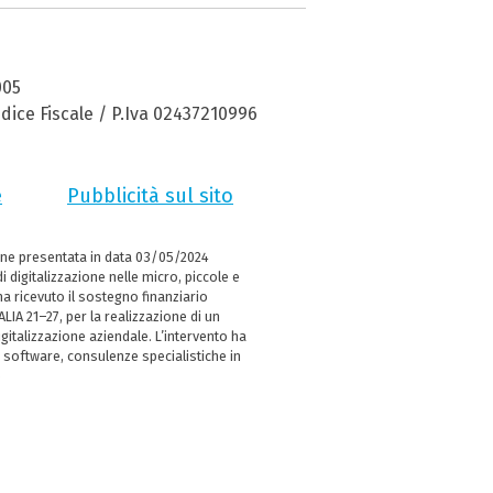
005
dice Fiscale / P.Iva 02437210996
e
Pubblicità sul sito
ne presentata in data 03/05/2024
i digitalizzazione nelle micro, piccole e
 ricevuto il sostegno finanziario
LIA 21–27, per la realizzazione di un
italizzazione aziendale. L’intervento ha
 software, consulenze specialistiche in
e