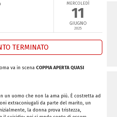
MERCOLEDÌ
a
11
GIUGNO
2025
NTO TERMINATO
Roma va in scena
COPPIA APERTA QUASI
n un uomo che non la ama più. È costretta ad
oni extraconiugali da parte del marito, un
Inizialmente, la donna prova tristezza,
 il suicidio; poi si rende conto di essere