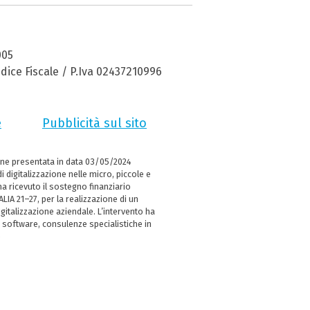
005
dice Fiscale / P.Iva 02437210996
e
Pubblicità sul sito
ne presentata in data 03/05/2024
i digitalizzazione nelle micro, piccole e
 ricevuto il sostegno finanziario
LIA 21–27, per la realizzazione di un
italizzazione aziendale. L’intervento ha
 software, consulenze specialistiche in
e