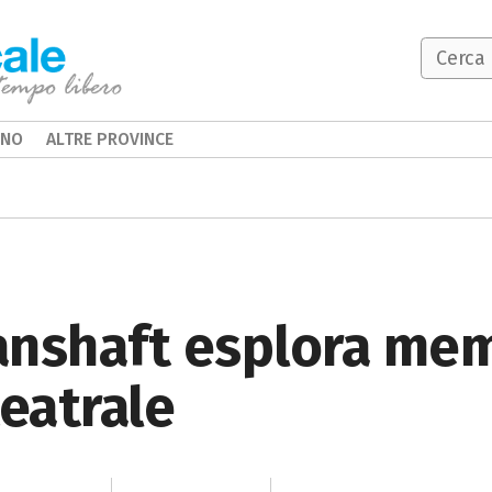
INO
ALTRE PROVINCE
anshaft esplora mem
teatrale