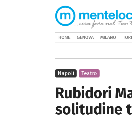
HOME
GENOVA
MILANO
TOR
Napoli
Teatro
Rubidori M
solitudine 