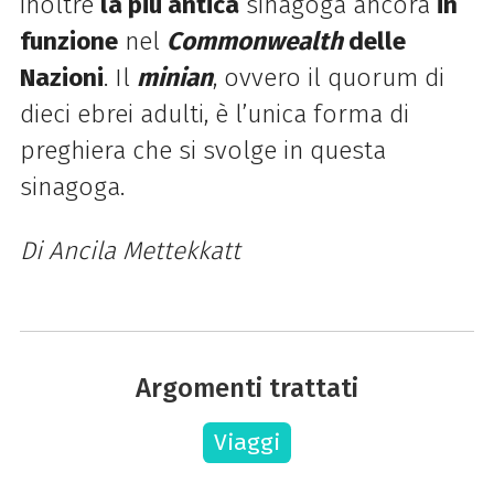
inoltre
la più antica
sinagoga ancora
in
funzione
nel
Commonwealth
delle
Nazioni
. Il
minian
, ovvero il quorum di
dieci ebrei adulti, è l’unica forma di
preghiera che si svolge in questa
sinagoga.
Di Ancila Mettekkatt
Argomenti trattati
Viaggi