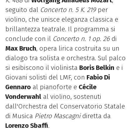
K. 488
di
Wolfgang Amadeus Mozart
,
seguito dal
Concerto n. 5 K. 219
per
violino, che unisce eleganza classica e
brillantezza teatrale. Il programma si
conclude con il
Concerto n. 1 op. 26
di
Max Bruch
, opera lirica costruita su un
dialogo tra solista e orchestra. Sul palco
si esibiscono il violinista
Boris Belkin
e i
Giovani solisti del LMF, con
Fabio Di
Gennaro
al pianoforte e
Cécile
Vonderwahl
al violino, sostenuti
dall'Orchestra del Conservatorio Statale
di Musica
Pietro Mascagni
diretta da
Lorenzo Sbaffi
.