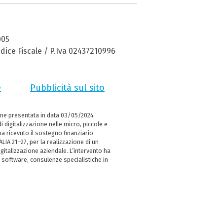
005
dice Fiscale / P.Iva 02437210996
e
Pubblicità sul sito
ne presentata in data 03/05/2024
i digitalizzazione nelle micro, piccole e
 ricevuto il sostegno finanziario
LIA 21–27, per la realizzazione di un
italizzazione aziendale. L’intervento ha
 software, consulenze specialistiche in
e