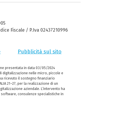
005
dice Fiscale / P.Iva 02437210996
e
Pubblicità sul sito
ne presentata in data 03/05/2024
i digitalizzazione nelle micro, piccole e
 ricevuto il sostegno finanziario
LIA 21–27, per la realizzazione di un
italizzazione aziendale. L’intervento ha
 software, consulenze specialistiche in
e