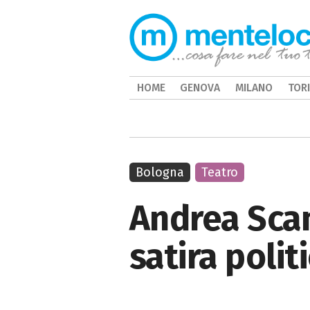
HOME
GENOVA
MILANO
TOR
Bologna
Teatro
Andrea Scan
satira poli