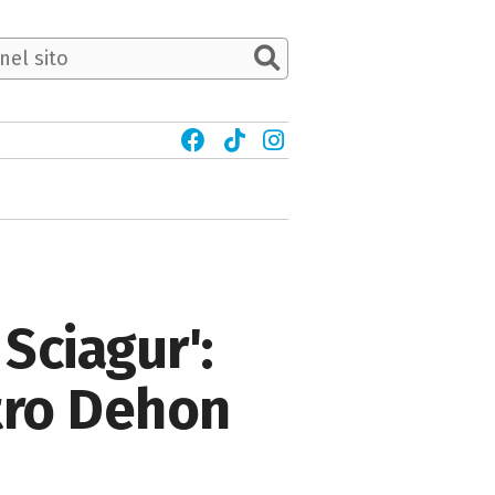
Sciagur':
atro Dehon