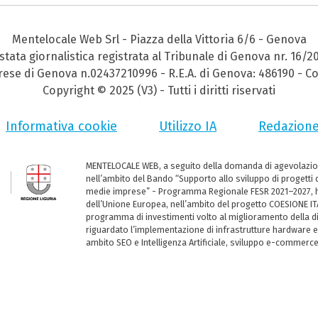
Mentelocale Web Srl - Piazza della Vittoria 6/6 - Genova
stata giornalistica registrata al Tribunale di Genova nr. 16/2
prese di Genova n.02437210996 - R.E.A. di Genova: 486190 - Co
Copyright © 2025 (V3) - Tutti i diritti riservati
Informativa cookie
Utilizzo IA
Redazion
MENTELOCALE WEB, a seguito della domanda di agevolazio
nell’ambito del Bando “Supporto allo sviluppo di progetti d
medie imprese” - Programma Regionale FESR 2021–2027, ha
dell’Unione Europea, nell’ambito del progetto COESIONE ITA
programma di investimenti volto al miglioramento della dig
riguardato l’implementazione di infrastrutture hardware e
ambito SEO e Intelligenza Artificiale, sviluppo e-commerc