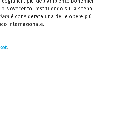
reografici tipici dell'ambiente bohémien
izio Novecento, restituendo sulla scena i
iata
è considerata una delle opere più
ico internazionale.
cket
.