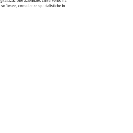
italizzazione aziendale. L’intervento ha
 software, consulenze specialistiche in
e