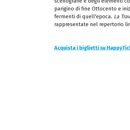
scenografie e degli elementi co
parigino di fine Ottocento e in
fermenti di quell'epoca.
La Trav
rappresentate nel repertorio lir
Acquista i biglietti su HappyTi