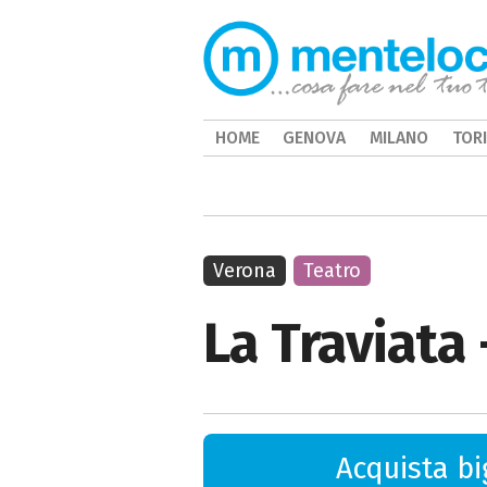
HOME
GENOVA
MILANO
TOR
Verona
Teatro
La Traviata
Acquista big