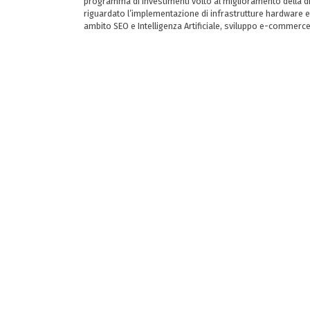
programma di investimenti volto al miglioramento della dig
riguardato l’implementazione di infrastrutture hardware e
ambito SEO e Intelligenza Artificiale, sviluppo e-commerc