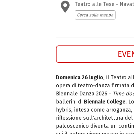
Teatro alle Tese - Nava
Cerca sulla mappa
EVE
Domenica 26 luglio
, il Teatro 
opera di teatro-danza firmata 
Biennale Danza 2026 -
Time doe
ballerini di
Biennale College
. L
hybris, intesa come arroganza, 
riflessione sull'architettura 
palcoscenico diventa un contin
cui il potere viene messo in sce