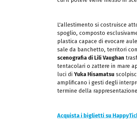
L'allestimento si costruisce a
spoglio, composto esclusivame
plastica capace di evocare aule 
sale da banchetto, territori cont
scenografia di Lili Vaughan
trasf
tentacolari o zattere in mare ap
luci di
Yuka Hisamatsu
scolpisc
amplificano i gesti degli interp
termine della rappresentazione
Acquista i biglietti su HappyTi