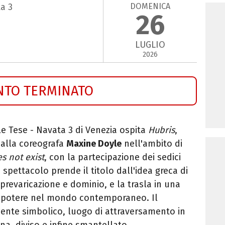
DOMENICA
ta 3
26
LUGLIO
2026
NTO TERMINATO
alle Tese - Navata 3 di Venezia ospita
Hubris
,
dalla coreografa
Maxine Doyle
nell'ambito di
s not exist
, con la partecipazione dei sedici
o spettacolo prende il titolo dall'idea greca di
prevaricazione e dominio, e la trasla in una
del potere nel mondo contemporaneo. Il
ente simbolico, luogo di attraversamento in
na, diviso e infine smantellato.