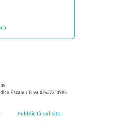
oca
005
dice Fiscale / P.Iva 02437210996
e
Pubblicità sul sito