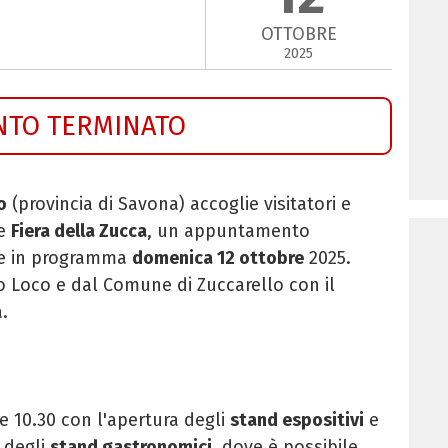
OTTOBRE
2025
NTO TERMINATO
o
(provincia di Savona) accoglie visitatori e
le
Fiera della Zucca
, un appuntamento
ure in programma
domenica 12 ottobre
2025.
o Loco e dal Comune di Zuccarello con il
.
re 10.30 con l'apertura degli
stand espositivi
e
 degli
stand gastronomici
, dove è possibile