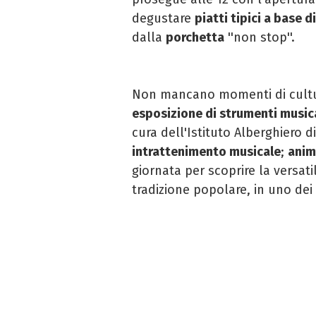
degustare
piatti tipici a base d
dalla
porchetta
''non stop''.
Non mancano momenti di cultura
esposizione di strumenti music
cura dell'Istituto Alberghiero d
intrattenimento musicale
;
anim
giornata per scoprire la versatil
tradizione popolare, in uno dei 