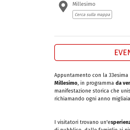
Millesimo
Cerca sulla mappa
EVE
Appuntamento con la 33esima 
Millesimo
, in programma
da ve
manifestazione storica che unis
richiamando ogni anno migliaia 
I visitatori trovano un'e
sperienz
di pubblico, dalle famiglie ai più