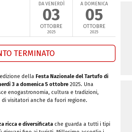
DA VENERDÌ
A DOMENICA
03
05
OTTOBRE
OTTOBRE
2025
2025
NTO TERMINATO
edizione della
Festa Nazionale del Tartufo di
nerdì 3 a domenica 5 ottobre
2025. Una
ce enogastronomia, cultura e tradizioni,
di visitatori anche da fuori regione.
a ricca e diversificata
che guarda a tutti i tipi
 giovani fino ai turisti.
Millesimo accoglie i