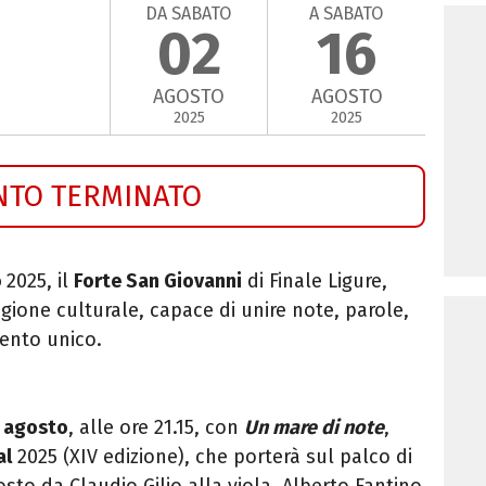
DA SABATO
A SABATO
02
16
AGOSTO
AGOSTO
2025
2025
NTO TERMINATO
o
2025, il
Forte San Giovanni
di Finale Ligure,
agione culturale, capace di unire note, parole,
ento unico.
 agosto
, alle ore 21.15, con
Un mare di note
,
al
2025 (XIV edizione), che porterà sul palco di
sto da Claudio Gilio alla viola, Alberto Fantino