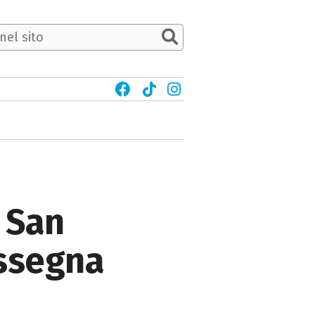
 San
assegna