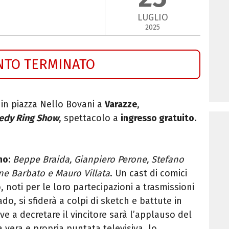
LUGLIO
2025
NTO TERMINATO
5, in piazza Nello Bovani a
Varazze
,
edy Ring Show
, spettacolo a
ingresso gratuito
.
no
:
Beppe Braida, Gianpiero Perone, Stefano
ne Barbato e Mauro Villata
. Un cast di comici
 noti per le loro partecipazioni a trasmissioni
o, si sfiderà a colpi di sketch e battute in
e a decretare il vincitore sarà l’applauso del
vera e propria puntata televisiva, lo