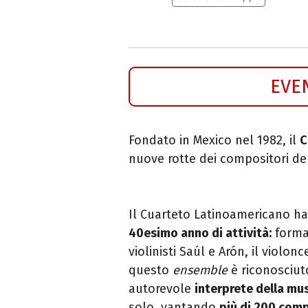
EVE
Fondato in Mexico nel 1982, il
C
nuove rotte dei compositori de
Il Cuarteto Latinoamericano ha 
40esimo anno di attività:
format
violinisti Saúl e Arón, il violonc
questo
ensemble
è riconosciuto
autorevole
interprete della m
solo, vantando
più di 200 com