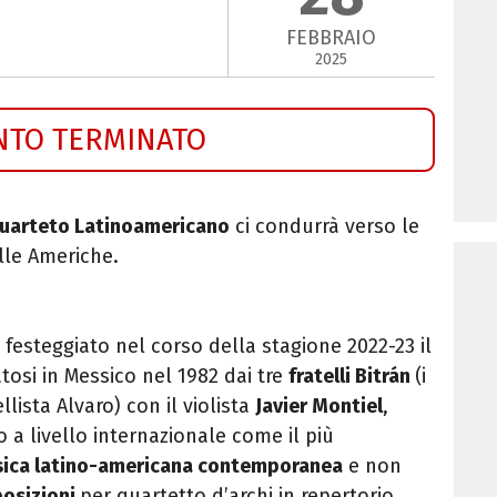
FEBBRAIO
2025
NTO TERMINATO
uarteto Latinoamericano
ci condurrà verso le
lle Americhe.
festeggiato nel corso della stagione 2022-23 il
osi in Messico nel 1982 dai tre
fratelli Bitrán
(i
ellista Alvaro) con il violista
Javier Montiel
,
 a livello internazionale come il più
usica latino-americana contemporanea
e non
posizioni
per quartetto d’archi in repertorio.