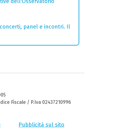
ative dell'Osservatorio
concerti, panel e incontri. Il
005
dice Fiscale / P.Iva 02437210996
e
Pubblicità sul sito