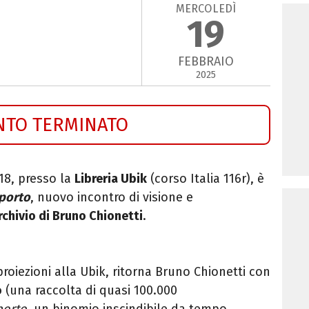
MERCOLEDÌ
19
FEBBRAIO
2025
NTO TERMINATO
 18,
presso la
Libreria Ubik
(
corso Italia 116r
), è
 porto
, n
uovo incontro di visione e
rchivio di Bruno Chionetti
.
roiezioni alla Ubik, ritorna Bruno Chionetti con
o
(una raccolta di quasi 100.000
porto
, un binomio inscindibile da tempo