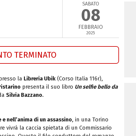
SABATO
08
FEBBRAIO
2025
NTO TERMINATO
 presso la
Libreria Ubik
(
Corso Italia 116r
),
Pistarino
presenta il suo libro
Un selfie bello da
 da
Silvia Bazzano
.
 e nell’anima di un assassino
, in una Torino
ore vivrà la caccia spietata di un Commissario
ssino. Questo il filo conduttore del romanzo