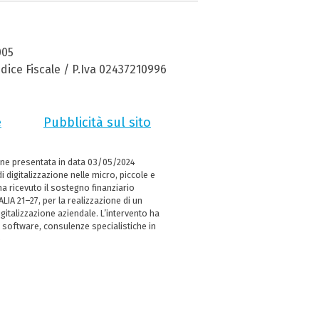
005
dice Fiscale / P.Iva 02437210996
e
Pubblicità sul sito
ne presentata in data 03/05/2024
i digitalizzazione nelle micro, piccole e
 ricevuto il sostegno finanziario
LIA 21–27, per la realizzazione di un
italizzazione aziendale. L’intervento ha
 software, consulenze specialistiche in
e