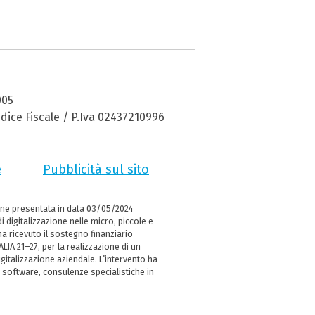
005
dice Fiscale / P.Iva 02437210996
e
Pubblicità sul sito
ne presentata in data 03/05/2024
i digitalizzazione nelle micro, piccole e
 ricevuto il sostegno finanziario
LIA 21–27, per la realizzazione di un
italizzazione aziendale. L’intervento ha
 software, consulenze specialistiche in
e