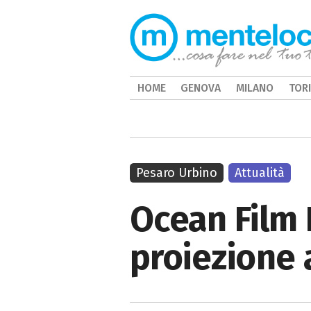
HOME
GENOVA
MILANO
TOR
Pesaro Urbino
Attualità
Ocean Film F
proiezione 