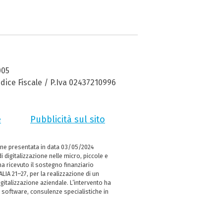
005
dice Fiscale / P.Iva 02437210996
e
Pubblicità sul sito
ne presentata in data 03/05/2024
i digitalizzazione nelle micro, piccole e
 ricevuto il sostegno finanziario
LIA 21–27, per la realizzazione di un
italizzazione aziendale. L’intervento ha
 software, consulenze specialistiche in
e