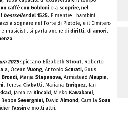
 un caffè con
Goldoni
o a
scoprire, nel
 i
bestseller
del 1525
. E mentre i
bambini
azzi
a sognare nel
Forte di Pietole
, e il
Cimitero
i e musicisti, si parla anche di
diritti
, di
amori
,
nenza
.
tura 2025
spiccano Elizabeth
Strout
, Roberto
S
a
la
, Ocean
Vuong
, Antonio
Scurati,
Guus
o
Brondi
, Marija
Stepanova
, Armistead
Maupin
,
hi
, Teresa
Ciabatti
, Mariana
Enríquez
, Jan
Akkad
, Jamaica
Kincaid
, Mieko
Kawakami
,
, Beppe
Severgnini
, David
Almond
, Camila
Sosa
Didier
Fassin
e molti altri.