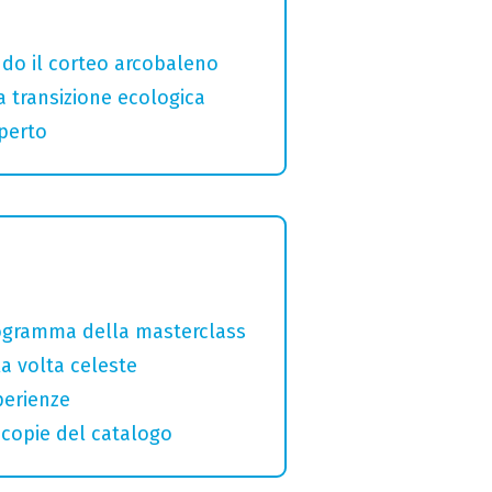
ndo il corteo arcobaleno
a transizione ecologica
aperto
programma della masterclass
la volta celeste
perienze
macopie del catalogo