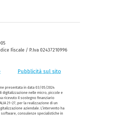
005
dice Fiscale / P.Iva 02437210996
e
Pubblicità sul sito
ne presentata in data 03/05/2024
i digitalizzazione nelle micro, piccole e
 ricevuto il sostegno finanziario
LIA 21–27, per la realizzazione di un
italizzazione aziendale. L’intervento ha
 software, consulenze specialistiche in
e