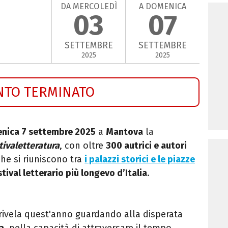
DA MERCOLEDÌ
A DOMENICA
03
07
SETTEMBRE
SETTEMBRE
2025
2025
NTO TERMINATO
enica 7 settembre 2025
a
Mantova
la
tivaletteratura
, con oltre
300 autrici e autori
he si riuniscono tra
i palazzi storici e le piazze
stival letterario più longevo d’Italia
.
rivela quest'anno guardando alla disperata
a
, nella capacità di attraversare il tempo