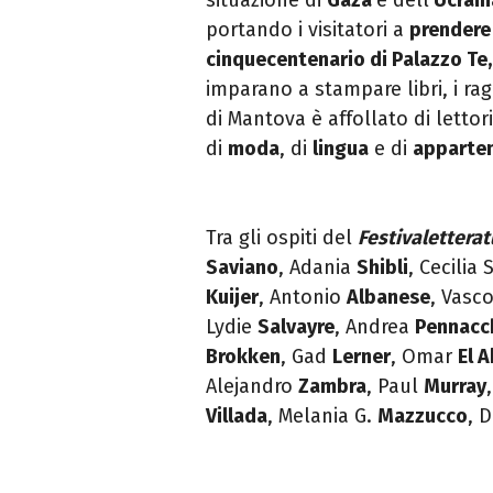
portando i visitatori a
prendere
cinquecentenario di Palazzo Te,
imparano a stampare libri, i
rag
di
Mantova
è affollato di lettor
di
moda
, di
lingua
e di
apparte
Tra gli ospiti del
Festivalettera
Saviano
, Adania
Shibli
, Cecilia
Kuijer
, Antonio
Albanese
, Vasc
Lydie
Salvayre
, Andrea
Pennacc
Brokken
, Gad
Lerner
, Omar
El 
Alejandro
Zambra
, Paul
Murray
Villada
, Melania G.
Mazzucco
, 