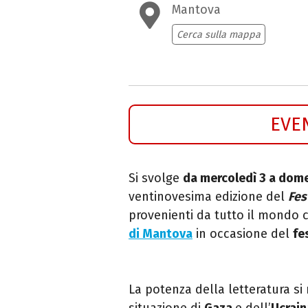
Mantova
Cerca sulla mappa
EVE
Si svolge
da mercoledì 3 a dom
ventinovesima edizione del
Fes
provenienti da tutto il mondo c
di
Mantova
in occasione del
fe
La
potenza della letteratura
si 
situazione di
Gaza
e dell’
Ucrain