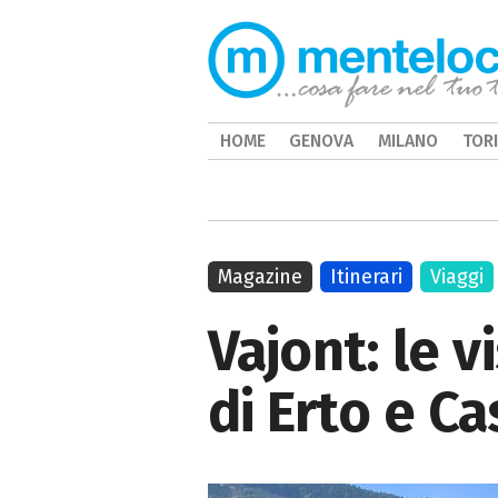
HOME
GENOVA
MILANO
TOR
Magazine
Itinerari
Viaggi
Vajont: le v
di Erto e C