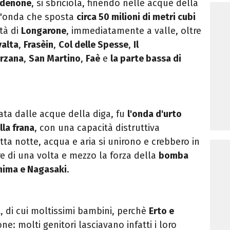
rdenone
, si sbriciola, finendo nelle acque della
n'onda che sposta
circa 50 milioni di metri cubi
tà di
Longarone
, immediatamente a valle, oltre
valta
,
Frasèin
,
Col delle Spesse
,
Il
rzana
,
San Martino
,
Faè
e
la parte bassa di
ata dalle acque della diga, fu
l'onda d'urto
lla frana
, con una capacità distruttiva
ta notte, acqua e aria si unirono e crebbero in
e di una volta e mezzo la forza della
bomba
shima e Nagasaki
.
a
, di cui moltissimi bambini, perchè
Erto e
e: molti genitori lasciavano infatti i loro