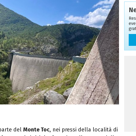
Ne
Res
even
gra
parte del
Monte Toc
, nei pressi della località di