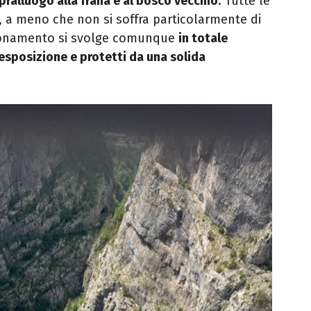
pralluogo alla frana e al bosco vecchio
. Tutte le
, a meno che non si soffra particolarmente di
oronamento si svolge comunque
in totale
 esposizione e protetti da una solida