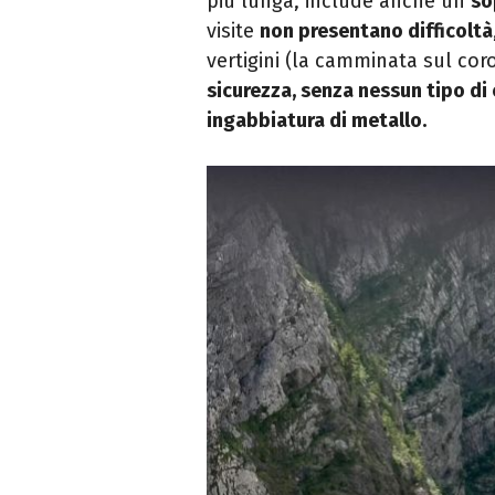
più lunga, include anche un
so
visite
non presentano difficoltà
vertigini (la camminata sul c
sicurezza, senza nessun tipo di
ingabbiatura di metallo.