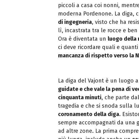
piccoli a casa coi nonni, mentr
moderna Pordenone. La diga, c
di ingegneria
, visto che ha res
lì, incastrata tra le rocce e ben
Ora è diventata un
luogo della
ci deve ricordare quali e quant
mancanza di rispetto verso la 
La diga del Vajont è un luogo a
guidate e che vale la pena di v
cinquanta minuti
, che parte dal
tragedia e che si snoda sulla l
coronamento della diga
. Esist
sempre accompagnati da una gu
ad altre zone. La prima
compr