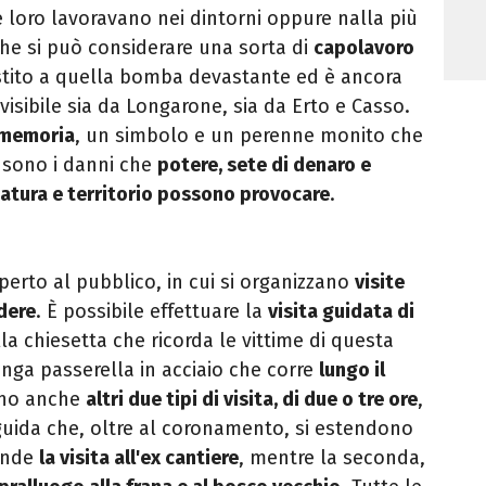
e loro lavoravano nei dintorni oppure nalla più
he si può considerare una sorta di
capolavoro
istito a quella bomba devastante ed è ancora
 visibile sia da Longarone, sia da Erto e Casso.
 memoria
, un simbolo e un perenne monito che
i sono i danni che
potere, sete di denaro e
Natura e territorio possono provocare
.
perto al pubblico, in cui si organizzano
visite
edere
. È possibile effettuare la
visita guidata di
la chiesetta che ricorda le vittime di questa
unga passerella in acciaio che corre
lungo il
ono anche
altri due tipi di visita, di due o tre ore
,
ida che, oltre al coronamento, si estendono
ende
la visita all'ex cantiere
, mentre la seconda,