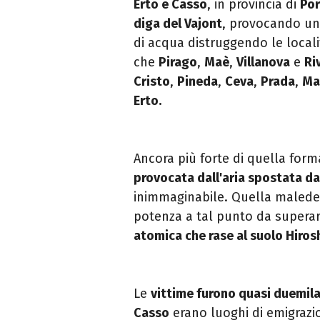
Erto e Casso
, in provincia di
Po
diga del Vajont
, provocando u
di acqua distruggendo le locali
che
Pirago
,
Maè
,
Villanova
e
Ri
Cristo
,
Pineda
,
Ceva
,
Prada
,
Ma
Erto.
Ancora più forte di quella form
provocata dall'aria spostata da
inimmaginabile. Quella maledet
potenza a tal punto da superar
atomica che rase al suolo Hiro
Le
vittime furono quasi duemil
Casso
erano luoghi di emigrazion