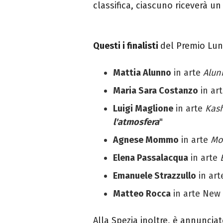
classifica,
ciascuno riceverà un
Questi i finalisti
del Premio Lun
Mattia Alunno
in arte
Alun
Maria Sara Costanzo
in ar
Luigi Maglione
in arte
Kas
l'atmosfera
"
Agnese Mommo
in arte
M
Elena Passalacqua
in arte
Emanuele Strazzullo
in ar
Matteo Rocca
in arte New
Alla Spezia inoltre,
è annunciat