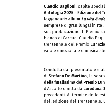
Claudio Baglioni
,
ospite special
Antologia 2025
-
Edizione del T
leggendario
album
La vita è ad
sempre
(e di gran lunga)
in Ita
sua pubblicazione. Il Premio s
bianco di Carrara.
Claudio Bagli
trentennale del Premio Lunezia
valore emozionale e musical-le
Condotta dal presentatore e at
di
Stefano De Martino
,
la serat
della finalissima del
Premio Lun
d’Ascolto diretto da
Loredana D
precedenti.
Al termine delle esi
dell’edizione del Trentennale
.