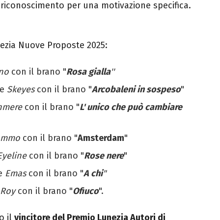
 riconoscimento per una motivazione specifica.
ezia Nuove Proposte 2025:
no
con il brano "
Rosa gialla
''
te
Skeyes
con il brano "
Arcobaleni in sospeso
"
hmere
con il brano "
L' unico che può cambiare
ommo
con il brano "
Amsterdam
"
Eyeline
con il brano "
Rose nere
"
te
Emas
con il brano "
A chi
"
Roy
con il brano "
Ofiuco
".
o il
vincitore del
Premio Lunezia Autori di