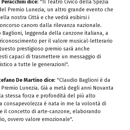
 Peracchini dice
:
''
Il Teatro Civico della Spezia
 del Premio Lunezia, un altro grande evento che
lla nostra Città e che vedrà esibirsi i
 concorso canoro dalla rilevanza nazionale.
 Baglioni, leggenda della canzone italiana, a
riconoscimento per il valore musical-letterario
 Questo prestigioso premio sarà anche
testi capaci di trasmettere un messaggio di
tico a tutte le generazioni''.
tefano De Martino dice
:
''
Claudio Baglioni è da
l Premio Lunezia. Già a metà degli anni Novanta
a stessa forza e profondità del più alto
la consapevolezza è nata in me la volontà di
ne il concetto di arte-canzone, elaborando
rio, ovvero valore emozionale''.