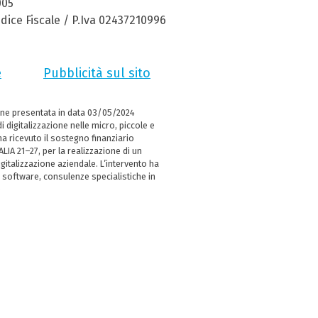
005
dice Fiscale / P.Iva 02437210996
e
Pubblicità sul sito
ne presentata in data 03/05/2024
i digitalizzazione nelle micro, piccole e
 ricevuto il sostegno finanziario
LIA 21–27, per la realizzazione di un
italizzazione aziendale. L’intervento ha
 software, consulenze specialistiche in
e