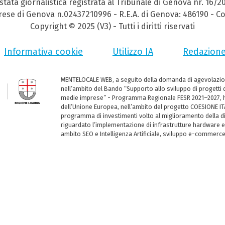
stata giornalistica registrata al Tribunale di Genova nr. 16/2
prese di Genova n.02437210996 - R.E.A. di Genova: 486190 - Co
Copyright © 2025 (V3) - Tutti i diritti riservati
Informativa cookie
Utilizzo IA
Redazion
MENTELOCALE WEB, a seguito della domanda di agevolazio
nell’ambito del Bando “Supporto allo sviluppo di progetti d
medie imprese” - Programma Regionale FESR 2021–2027, ha
dell’Unione Europea, nell’ambito del progetto COESIONE ITA
programma di investimenti volto al miglioramento della dig
riguardato l’implementazione di infrastrutture hardware e
ambito SEO e Intelligenza Artificiale, sviluppo e-commerc