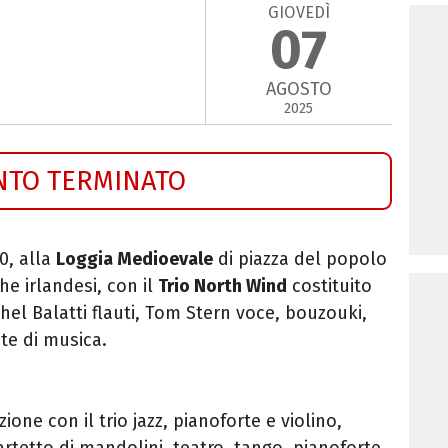
GIOVEDÌ
07
AGOSTO
2025
NTO TERMINATO
30, alla
Loggia Medioevale
di piazza del popolo
he irlandesi, con il
Trio North Wind
costituito
chel Balatti flauti, Tom Stern voce, bouzouki,
ite di musica.
one con il trio jazz, pianoforte e violino,
artetto di mandolini, teatro, tango, pianoforte,