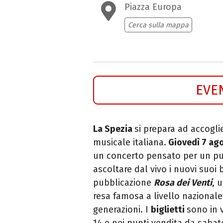
Piazza Europa
Cerca sulla mappa
EVE
La Spezia
si prepara ad accogli
musicale italiana.
Giovedì 7 ag
un concerto pensato per un pu
ascoltare dal vivo i nuovi suoi
pubblicazione
Rosa dei Venti
, 
resa famosa a livello nazional
generazioni. I
biglietti
sono in 
14 e nei punti vendita da sabato