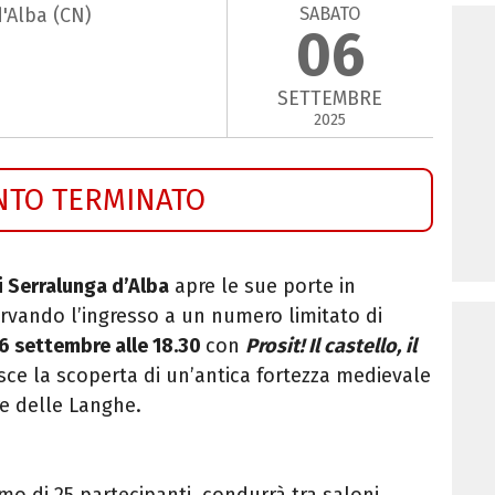
SABATO
d'Alba (CN)
06
SETTEMBRE
2025
NTO TERMINATO
i Serralunga d’Alba
apre le sue porte in
ervando l’ingresso a un numero limitato di
6 settembre alle 18.30
con
Prosit! Il castello, il
sce la scoperta di un’antica fortezza medievale
re delle Langhe.
mo di 25 partecipanti, condurrà tra saloni,