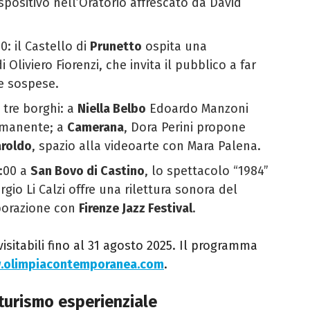
positivo nell’Oratorio affrescato da David
00: il Castello di
Prunetto
ospita una
Oliviero Fiorenzi, che invita il pubblico a far
re sospese.
 tre borghi: a
Niella Belbo
Edoardo Manzoni
rmanente; a
Camerana
, Dora Perini propone
aroldo
, spazio alla videoarte con Mara Palena.
8:00 a
San Bovo di Castino
, lo spettacolo “1984”
rgio Li Calzi offre una rilettura sonora del
borazione con
Firenze Jazz Festival
.
sitabili fino al 31 agosto 2025. Il programma
.olimpiacontemporanea.com
.
turismo esperienziale