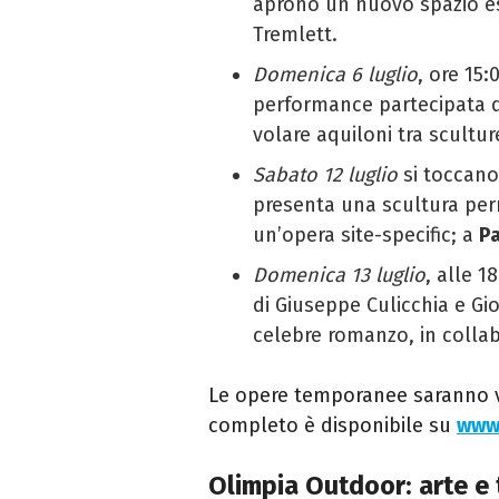
aprono un nuovo spazio es
Tremlett.
Domenica 6 luglio
, ore 15:
performance partecipata di 
volare aquiloni tra scultu
Sabato 12 luglio
si toccano
presenta una scultura pe
un’opera site-specific; a
P
Domenica 13 luglio
, alle 1
di Giuseppe Culicchia e Gio
celebre romanzo, in colla
Le opere temporanee saranno vi
completo è disponibile su
www
Olimpia Outdoor: arte e 