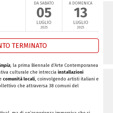
DA SABATO
A DOMENICA
05
13
LUGLIO
LUGLIO
2025
2025
NTO TERMINATO
impia
, la prima Biennale d’Arte Contemporanea
ativa culturale che intreccia
installazioni
e
comunità locali
, coinvolgendo artisti italiani e
ollettivo che attraversa 38 comuni del
stival, ma di un’esperienza immersiva che si