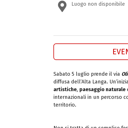
Luogo non disponibile
EVE
Sabato 5 luglio prende il via
Ol
diffusa dell’Alta Langa. Un’inizi
artistiche
,
paesaggio naturale
internazionali in un percorso c
territorio.
Non si tratta di un semplice fe