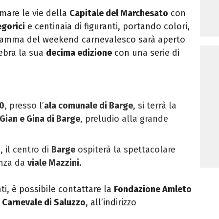
mare le vie della
Capitale del Marchesato
con
egorici
e centinaia di figuranti, portando colori,
gramma del weekend carnevalesco sarà aperto
lebra la sua
decima edizione
con una serie di
0
, presso l’
ala comunale di Barge
, si terrà la
Gian e Gina di Barge
, preludio alla grande
0
, il centro di
Barge
ospiterà la spettacolare
nza da
viale Mazzini
.
ti, è possibile contattare la
Fondazione Amleto
l
Carnevale di Saluzzo
, all’indirizzo