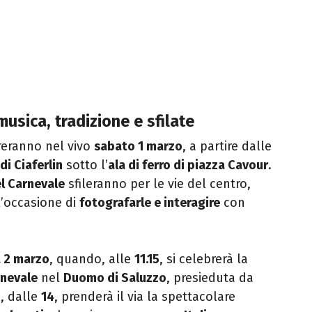
usica, tradizione e sfilate
treranno nel vivo
sabato 1 marzo
, a partire dalle
di Ciaferlin
sotto l’
ala di ferro di piazza Cavour
.
l Carnevale
sfileranno per le vie del centro,
 l’occasione di
fotografarle e interagire
con
 2 marzo
, quando, alle
11.15
, si celebrerà la
rnevale
nel
Duomo di Saluzzo
, presieduta da
e, dalle
14
, prenderà il via la spettacolare