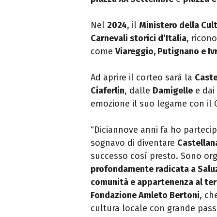
Nel
2024
, il
Ministero della Cul
Carnevali storici d’Italia
, ricon
come
Viareggio, Putignano e Iv
Ad aprire il corteo sarà la
Caste
Ciaferlin
, dalle
Damigelle
e dai
emozione il suo legame con il 
“Diciannove anni fa ho parteci
sognavo di diventare
Castellan
successo così presto. Sono or
profondamente radicata a Salu
comunità e appartenenza al ter
Fondazione Amleto Bertoni
, ch
cultura locale con grande passi