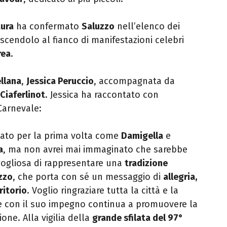
tura
ha confermato
Saluzzo
nell’elenco dei
oscendolo al fianco di manifestazioni celebri
rea
.
llana
,
Jessica Peruccio
, accompagnata da
Ciaferlinot
. Jessica ha raccontato con
Carnevale:
pato per la prima volta come
Damigella
e
a
, ma non avrei mai immaginato che sarebbe
gogliosa di rappresentare una
tradizione
zzo
, che porta con sé un messaggio di
allegria,
ritorio
. Voglio ringraziare tutta la città e la
e con il suo impegno continua a promuovere la
one. Alla vigilia della
grande sfilata del 97°