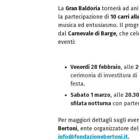
La
Gran Baldoria
tornerà ad ani
la partecipazione di
10 carri all
musica ed entusiasmo. Il pro
dal
Carnevale di Barge
, che ce
eventi:
Venerdì 28 febbraio
, alle
2
cerimonia di investitura di
festa.
Sabato 1 marzo
, alle
20.3
sfilata notturna
con parte
Per maggiori dettagli sugli even
Bertoni
, ente organizzatore de
info@fondazionebertoni.it
.