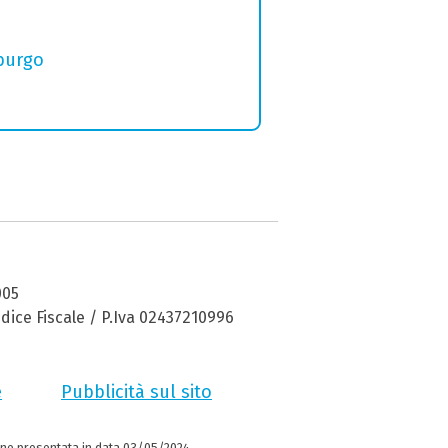
iburgo
005
dice Fiscale / P.Iva 02437210996
e
Pubblicità sul sito
ne presentata in data 03/05/2024