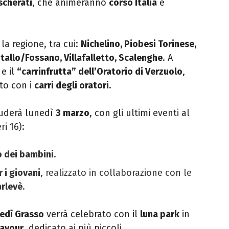
scherati
, che animeranno
corso Italia
e
la regione, tra cui:
Nichelino, Piobesi Torinese,
tallo/Fossano, Villafalletto, Scalenghe
. A
e il
“carrinfrutta” dell’Oratorio di Verzuolo
,
to con i
carri degli oratori
.
uderà lunedì
3 marzo
, con gli ultimi eventi al
i 16):
o dei bambini
.
 i giovani
, realizzato in collaborazione con le
arlevè
.
edì Grasso
verrà celebrato con il
luna park
in
Cavour
, dedicato ai più piccoli.