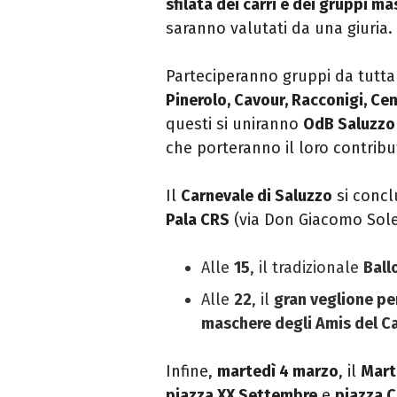
sfilata dei carri e dei gruppi ma
saranno valutati da una giuria.
Parteciperanno gruppi da tutta 
Pinerolo, Cavour, Racconigi, Cen
questi si uniranno
OdB Saluzzo
che porteranno il loro contribu
Il
Carnevale di Saluzzo
si concl
Pala CRS
(via Don Giacomo Soler
Alle
15
, il tradizionale
Ball
Alle
22
, il
gran veglione per
maschere degli Amis del C
Infine,
martedì 4 marzo
, il
Mart
piazza XX Settembre
e
piazza 