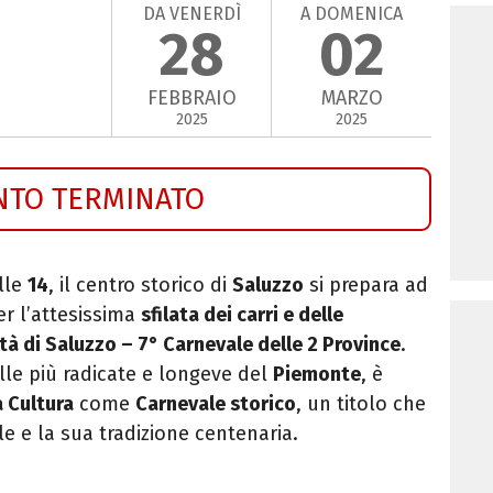
DA VENERDÌ
A DOMENICA
28
02
FEBBRAIO
MARZO
2025
2025
NTO TERMINATO
alle
14
, il centro storico di
Saluzzo
si prepara ad
er l’attesissima
sfilata dei carri e delle
tà di Saluzzo – 7° Carnevale delle 2 Province
.
le più radicate e longeve del
Piemonte
, è
a Cultura
come
Carnevale storico
, un titolo che
le e la sua tradizione centenaria.