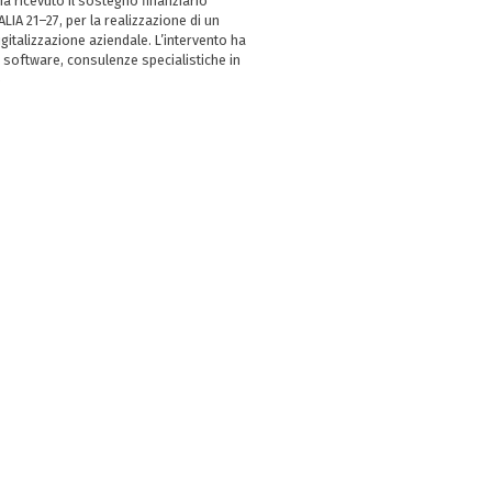
 ricevuto il sostegno finanziario
LIA 21–27, per la realizzazione di un
italizzazione aziendale. L’intervento ha
 software, consulenze specialistiche in
e