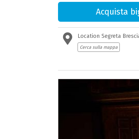
Acquista big
Location Segreta Bresci
Cerca sulla mappa