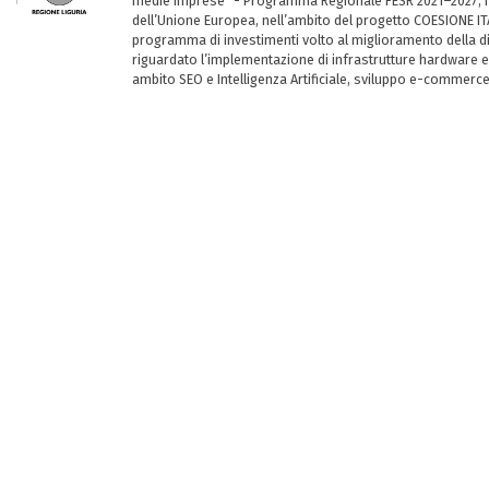
medie imprese” - Programma Regionale FESR 2021–2027, ha
dell’Unione Europea, nell’ambito del progetto COESIONE ITA
programma di investimenti volto al miglioramento della dig
riguardato l’implementazione di infrastrutture hardware e
ambito SEO e Intelligenza Artificiale, sviluppo e-commerc