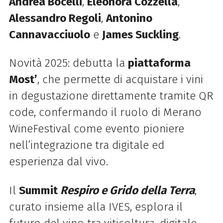
Andrea Bocelli
,
Eleonora Cozzella
,
Alessandro Regoli
,
Antonino
Cannavacciuolo
e
James Suckling
.
Novità 2025: debutta la
piattaforma
Most’
, che permette di acquistare i vini
in degustazione direttamente tramite QR
code, confermando il ruolo di Merano
WineFestival come evento pioniere
nell’integrazione tra digitale ed
esperienza dal vivo.
Il
Summit
Respiro e Grido della Terra
,
curato insieme alla IVES, esplora il