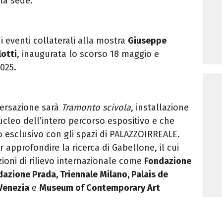
lla sede.
di eventi collaterali alla mostra
Giuseppe
lotti
, inaugurata lo scorso 18 maggio e
2025.
versazione sarà
Tramonto scivola
, installazione
ucleo dell’intero percorso espositivo e che
go esclusivo con gli spazi di PALAZZOIRREALE.
r approfondire la ricerca di Gabellone, il cui
zioni di rilievo internazionale come
Fondazione
zione Prada, Triennale Milano, Palais de
Venezia
e
Museum of Contemporary Art