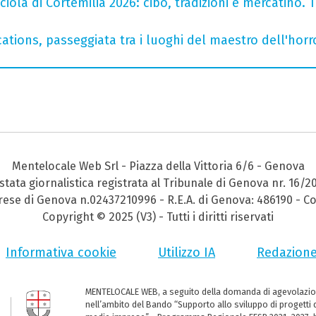
iola di Cortemilia 2026: cibo, tradizioni e mercatino. Tr
ations, passeggiata tra i luoghi del maestro dell'horro
Mentelocale Web Srl - Piazza della Vittoria 6/6 - Genova
stata giornalistica registrata al Tribunale di Genova nr. 16/2
prese di Genova n.02437210996 - R.E.A. di Genova: 486190 - Co
Copyright © 2025 (V3) - Tutti i diritti riservati
Informativa cookie
Utilizzo IA
Redazion
MENTELOCALE WEB, a seguito della domanda di agevolazio
nell’ambito del Bando “Supporto allo sviluppo di progetti d