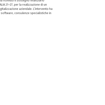
 ricevuto il sostegno finanziario
LIA 21–27, per la realizzazione di un
italizzazione aziendale. L’intervento ha
 software, consulenze specialistiche in
e