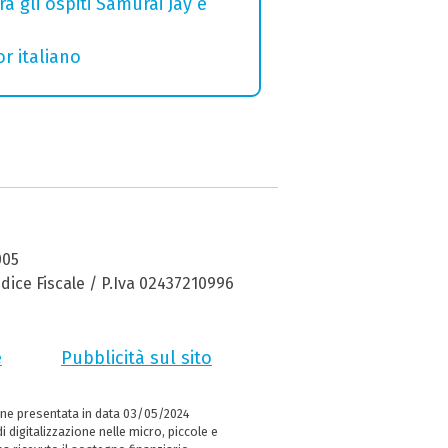
a gli ospiti Samurai Jay e
r italiano
005
dice Fiscale / P.Iva 02437210996
e
Pubblicità sul sito
ne presentata in data 03/05/2024
i digitalizzazione nelle micro, piccole e