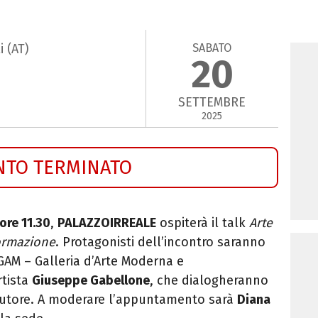
SABATO
i (AT)
20
SETTEMBRE
2025
NTO TERMINATO
ore 11.30
,
PALAZZOIRREALE
ospiterà il talk
Arte
formazione
. Protagonisti dell’incontro saranno
a GAM – Galleria d’Arte Moderna e
rtista
Giuseppe Gabellone
, che dialogheranno
l’autore. A moderare l’appuntamento sarà
Diana