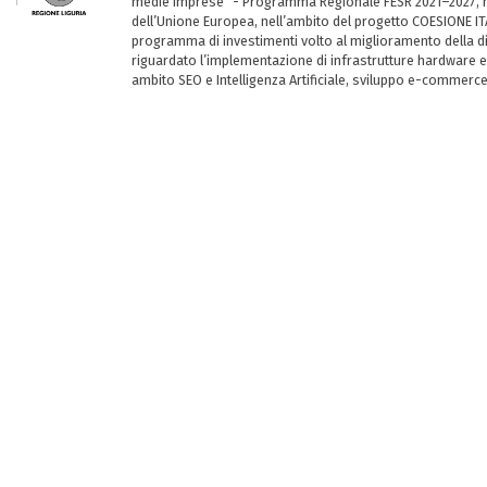
medie imprese” - Programma Regionale FESR 2021–2027, ha
dell’Unione Europea, nell’ambito del progetto COESIONE ITA
programma di investimenti volto al miglioramento della dig
riguardato l’implementazione di infrastrutture hardware e
ambito SEO e Intelligenza Artificiale, sviluppo e-commerc