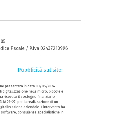
005
dice Fiscale / P.Iva 02437210996
e
Pubblicità sul sito
ne presentata in data 03/05/2024
i digitalizzazione nelle micro, piccole e
 ricevuto il sostegno finanziario
LIA 21–27, per la realizzazione di un
italizzazione aziendale. L’intervento ha
 software, consulenze specialistiche in
e