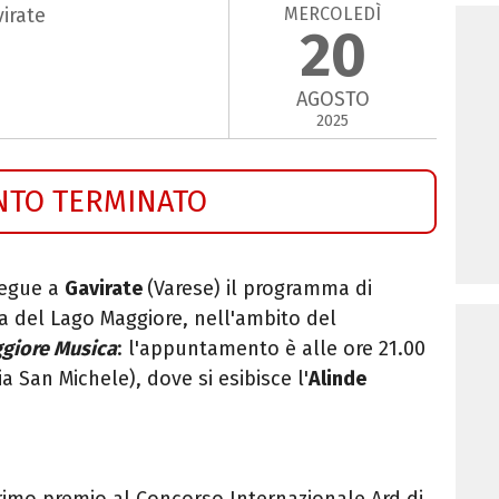
MERCOLEDÌ
virate
20
AGOSTO
2025
NTO TERMINATO
egue a
Gavirate
(Varese) il programma di
 del Lago Maggiore, nell'ambito del
ggiore Musica
: l'appuntamento è alle ore 21.00
ia San Michele), dove si esibisce l'
Alinde
l primo premio al Concorso Internazionale Ard di