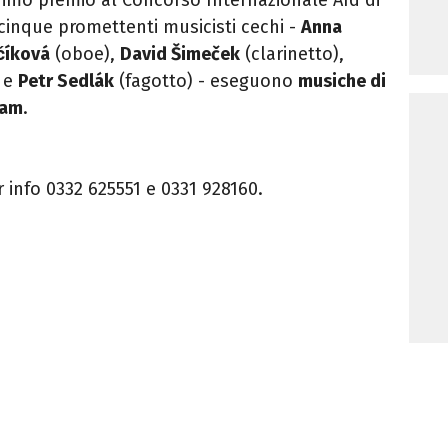
 cinque promettenti musicisti cechi -
Anna
̌íková
(oboe),
David Šimeček
(clarinetto),
 e
Petr Sedlák
(fagotto) - eseguono
musiche di
lam
.
r info 0332 625551 e 0331 928160.