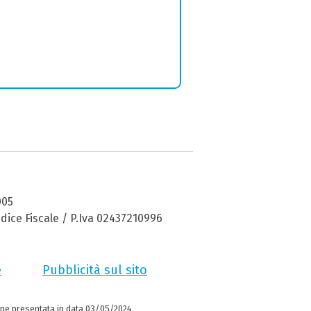
005
dice Fiscale / P.Iva 02437210996
e
Pubblicità sul sito
ne presentata in data 03/05/2024