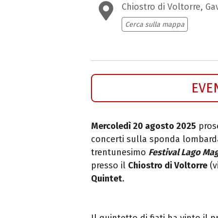
Chiostro di Voltorre, Ga
Cerca sulla mappa
EVE
Mercoledì 20 agosto 2025
pros
concerti sulla sponda lombarda
trentunesimo
Festival Lago Ma
presso il
Chiostro di Voltorre
(v
Quintet
.
Il quintetto di fiati ha vinto i