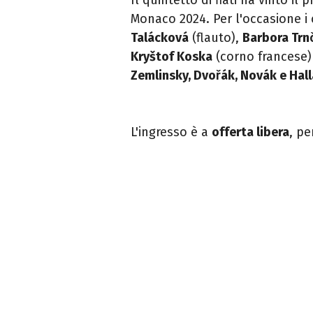
Monaco 2024.
Per l'occasione i
Talácková
(flauto),
Barbora Trnc
Kryštof Koska
(corno francese)
Zemlinsky, Dvořák, Novák e Hal
L'ingresso è a
offerta libera
, pe