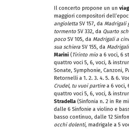
Il concerto propone un un
viag
maggiori compositori dell’epo
angioletta
SV 157, da
Madrigali 
tormento
SV 332, da
Quarto sch
poco
SV 105, da
Madrigali a cin
sua schiera
SV 155,
da
Madrigali
Marini
(
Tirinto mio
a 6 voci, 6 
quattro voci 5, 6, voci, & instr
Sonate, Symphonie, Canzoni, Pas
Retornelli a 1. 2. 3. 4. 5. & 6. 
Crudel, tu vuoi partire
a 6 voci,
quattro voci 5, 6, voci, & instr
Stradella
(Sinfonia n. 2 in Re m
dalle 6 Sinfonie a violino e bas
basso continuo, dalle 12 Sinfon
occhi dolenti
, madrigale a 5 vo