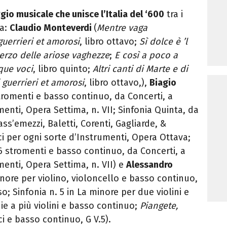
gio musicale che unisce l’Italia del ‘600
tra i
ca:
Claudio Monteverdi
(
Mentre vaga
guerrieri et amorosi
, libro ottavo;
Sì dolce è ’l
erzo delle ariose vaghezze
;
E così a poco a
que voci
, libro quinto;
Altri canti di Marte e di
 guerrieri et amorosi
, libro ottavo,),
Biagio
stromenti e basso continuo, da Concerti, a
umenti, Opera Settima, n. VII; Sinfonia Quinta, da
s’emezzi, Baletti, Corenti, Gagliarde, &
Voci per ogni sorte d’Instrumenti, Opera Ottava;
 6 stromenti e basso continuo, da Concerti, a
umenti, Opera Settima, n. VII) e
Alessandro
inore per violino, violoncello e basso continuo,
so; Sinfonia n. 5 in La minore per due violini e
ie a più violini e basso continuo;
Piangete,
ci e basso continuo, G V.5).