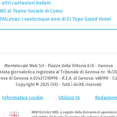
altri cantautori italiani
 883 al Teatro Sociale di Como
l'Alcatraz: i venticinque anni di El Topo Grand Hotel
Mentelocale Web Srl - Piazza della Vittoria 6/6 - Genova
stata giornalistica registrata al Tribunale di Genova nr. 16/2
prese di Genova n.02437210996 - R.E.A. di Genova: 486190 - Co
Copyright © 2025 (V3) - Tutti i diritti riservati
Informativa cookie
Utilizzo IA
Redazion
MENTELOCALE WEB, a seguito della domanda di agevolazio
nell’ambito del Bando “Supporto allo sviluppo di progetti d