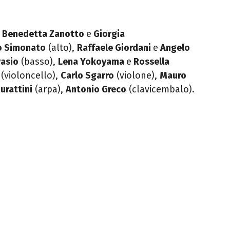
o
Benedetta Zanotto
e
Giorgia
o Simonato
(alto),
Raffaele Giordani
e
Angelo
vasio
(basso),
Lena Yokoyama
e
Rossella
(violoncello),
Carlo Sgarro
(violone),
Mauro
urattini
(arpa),
Antonio Greco
(clavicembalo).