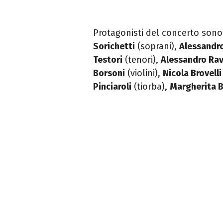
Protagonisti del concerto son
Sorichetti
(soprani),
Alessandr
Testori
(tenori),
Alessandro Ra
Borsoni
(violini),
Nicola Brovelli
Pinciaroli
(tiorba),
Margherita B