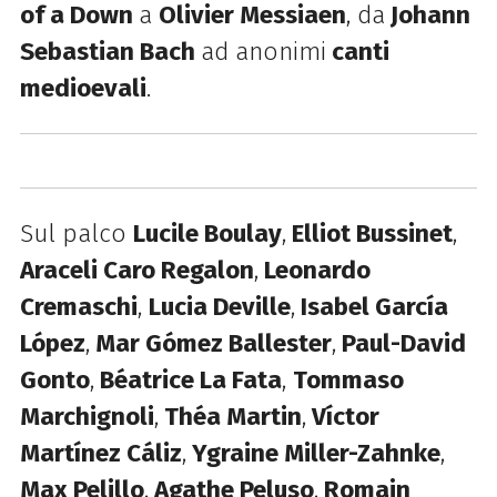
of a Down
a
Olivier Messiaen
, da
Johann
Sebastian Bach
ad anonimi
canti
medioevali
.
Sul palco
Lucile Boulay
,
Elliot Bussinet
,
Araceli Caro Regalon
,
Leonardo
Cremaschi
,
Lucia Deville
,
Isabel García
López
,
Mar Gómez Ballester
,
Paul-David
Gonto
,
Béatrice La Fata
,
Tommaso
Marchignoli
,
Théa Martin
,
Víctor
Martínez Cáliz
,
Ygraine Miller-Zahnke
,
Max Pelillo
,
Agathe Peluso
,
Romain