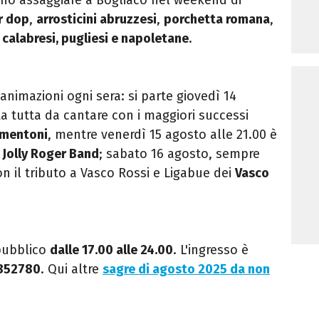
r dop
,
arrosticini abruzzesi
,
porchetta romana
,
 calabresi, pugliesi e napoletane
.
 animazioni ogni sera: si parte
giovedì 14
a tutta da cantare con i maggiori successi
mentoni
, mentre venerdì 15 agosto alle 21.00 è
a
Jolly Roger Band
; sabato 16 agosto, sempre
n il tributo a Vasco Rossi e Ligabue dei
Vasco
 pubblico
dalle 17.00 alle 24.00
. L'ingresso è
5852780
. Qui altre
sagre di agosto 2025 da non