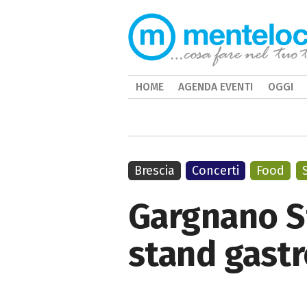
HOME
AGENDA EVENTI
OGGI
Brescia
Concerti
Food
Gargnano St
stand gastr