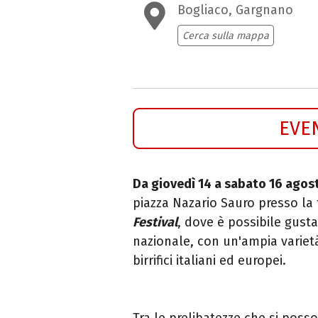
Bogliaco, Gargnano
Cerca sulla mappa
EVE
Da giovedì 14 a sabato 16 agos
piazza Nazario Sauro presso la 
Festival
, dove è possibile
gusta
nazionale, con un'ampia varietà d
birrifici italiani ed europei.
Tra le prelibatezze che si pos