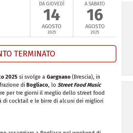
DA GIOVEDÌ
A SABATO
14
16
AGOSTO
AGOSTO
2025
2025
NTO TERMINATO
to 2025
si svolge a
Gargnano
(Brescia), in
frazione di
Bogliaco
, lo
Street Food Music
re per tre giorni il meglio dello street food
i cocktail e le birre di alcuni dei migliori
sono assaggiare a Bogliaco nel weekend di