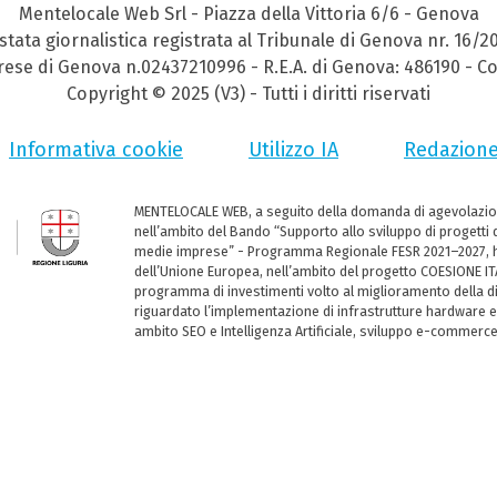
Mentelocale Web Srl - Piazza della Vittoria 6/6 - Genova
stata giornalistica registrata al Tribunale di Genova nr. 16/2
prese di Genova n.02437210996 - R.E.A. di Genova: 486190 - Co
Copyright © 2025 (V3) - Tutti i diritti riservati
Informativa cookie
Utilizzo IA
Redazion
MENTELOCALE WEB, a seguito della domanda di agevolazio
nell’ambito del Bando “Supporto allo sviluppo di progetti d
medie imprese” - Programma Regionale FESR 2021–2027, ha
dell’Unione Europea, nell’ambito del progetto COESIONE ITA
programma di investimenti volto al miglioramento della dig
riguardato l’implementazione di infrastrutture hardware e
ambito SEO e Intelligenza Artificiale, sviluppo e-commerc