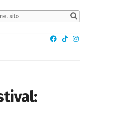
tival: