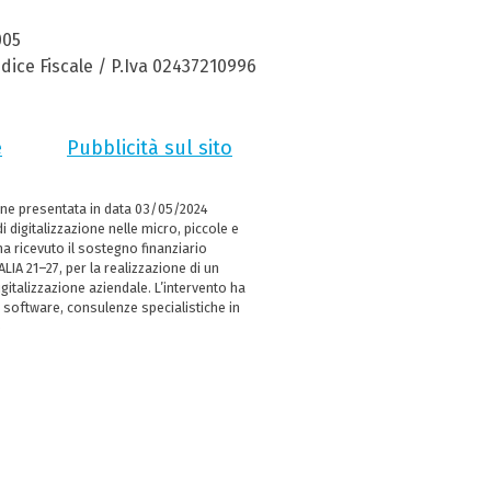
005
dice Fiscale / P.Iva 02437210996
e
Pubblicità sul sito
ne presentata in data 03/05/2024
i digitalizzazione nelle micro, piccole e
 ricevuto il sostegno finanziario
LIA 21–27, per la realizzazione di un
italizzazione aziendale. L’intervento ha
 software, consulenze specialistiche in
e